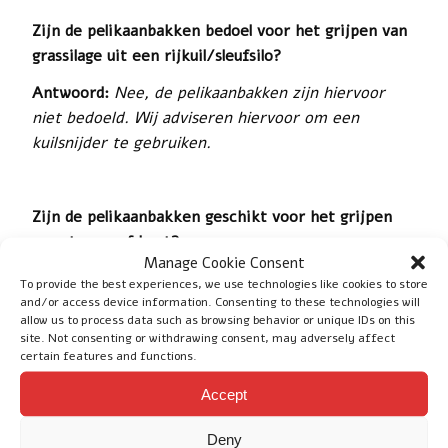
Zijn de pelikaanbakken bedoel voor het grijpen van
grassilage uit een rijkuil/sleufsilo?
Antwoord:
Nee, de pelikaanbakken zijn hiervoor
niet bedoeld. Wij adviseren hiervoor om een
kuilsnijder te gebruiken.
Zijn de pelikaanbakken geschikt voor het grijpen
van stenen of hout?
Manage Cookie Consent
Antwoord:
Nee, deze materialen kunnen de klem
To provide the best experiences, we use technologies like cookies to store
beschadigen of verbuigen.
and/or access device information. Consenting to these technologies will
allow us to process data such as browsing behavior or unique IDs on this
site. Not consenting or withdrawing consent, may adversely affect
certain features and functions.
Waarom zitten er gaten in het mes van de
Accept
pelikaanbak?
Antwoord:
De gaten in het mes zijn bedoeld om
Deny