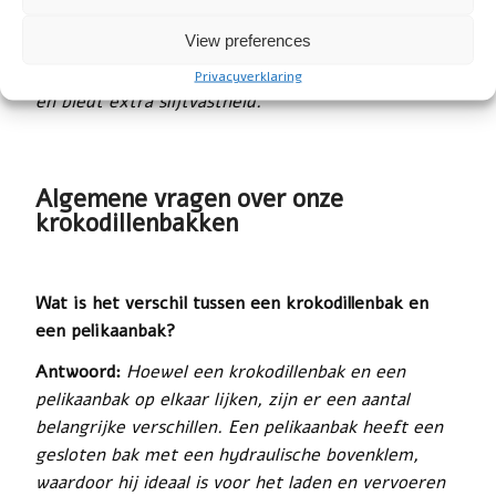
een tweede mes met bouten te bevestigen. Het
View preferences
originele mes is van Hardox staal en daarmee van
uitstekende kwaliteit. Een tweede mes is optioneel
Privacyverklaring
en biedt extra slijtvastheid.
Algemene vragen over onze
krokodillenbakken
Wat is het verschil tussen een krokodillenbak en
een pelikaanbak?
Antwoord:
Hoewel een krokodillenbak en een
pelikaanbak op elkaar lijken, zijn er een aantal
belangrijke verschillen. Een pelikaanbak heeft een
gesloten bak met een hydraulische bovenklem,
waardoor hij ideaal is voor het laden en vervoeren