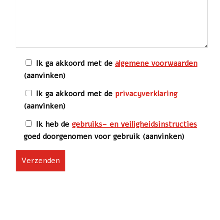
Ik ga akkoord met de
algemene voorwaarden
(aanvinken)
Ik ga akkoord met de
privacyverklaring
(aanvinken)
Ik heb de
gebruiks- en veiligheidsinstructies
goed doorgenomen voor gebruik (aanvinken)
G
e
l
i
e
v