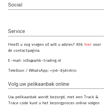
e
Social
d
i
t
v
Service
e
l
Heeft u nog vragen of wilt u advies? Klik
hier
voor
d
de contactpagina.
l
e
E-mail: info@whb-trading.nl
e
g
Telefoon / WhatsApp: +316-83811670
t
e
Volg uw pelikaanbak online
l
a
Uw pelikaanbak wordt bezorgd, met een Track &
t
Trace code kunt u het bezorgproces online volgen
e