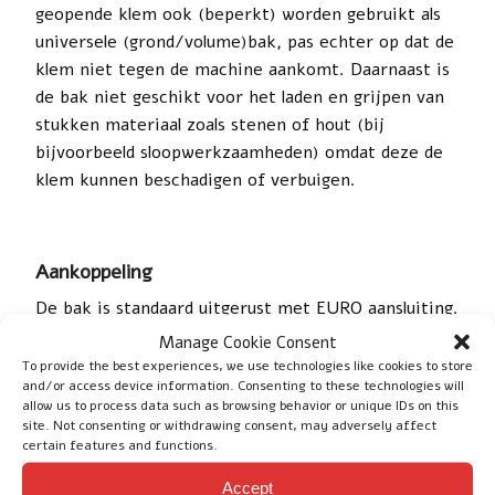
geopende klem ook (beperkt) worden gebruikt als
universele (grond/volume)bak, pas echter op dat de
klem niet tegen de machine aankomt. Daarnaast is
de bak niet geschikt voor het laden en grijpen van
stukken materiaal zoals stenen of hout (bij
bijvoorbeeld sloopwerkzaamheden) omdat deze de
klem kunnen beschadigen of verbuigen.
Aankoppeling
De bak is standaard uitgerust met EURO aansluiting.
Andere aansluitingen dan EURO zijn leverbaar tegen
Manage Cookie Consent
meerprijs.
To provide the best experiences, we use technologies like cookies to store
and/or access device information. Consenting to these technologies will
allow us to process data such as browsing behavior or unique IDs on this
site. Not consenting or withdrawing consent, may adversely affect
certain features and functions.
Technische gegevens
Accept
De bak weegt 391 kg en de inhoud is 0.66 m3.