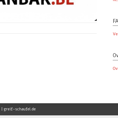
FA
Ve
Ov
Ov
 | greif-schaufel.de