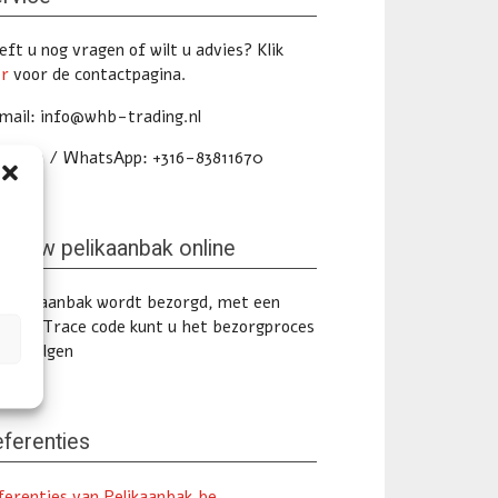
ft u nog vragen of wilt u advies? Klik
er
voor de contactpagina.
mail: info@whb-trading.nl
lefoon / WhatsApp: +316-83811670
lg uw pelikaanbak online
 pelikaanbak wordt bezorgd, met een
ack & Trace code kunt u het bezorgproces
ine volgen
ferenties
ferenties van Pelikaanbak.be