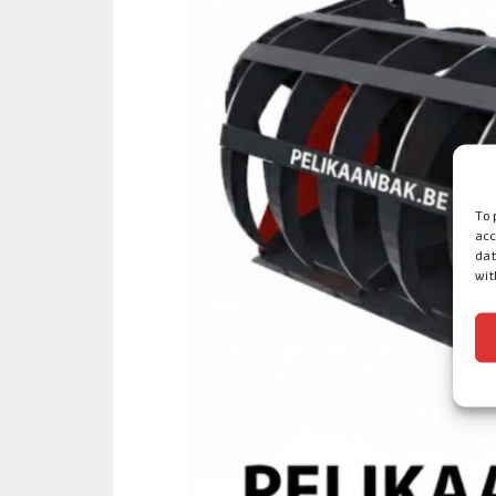
To 
acc
dat
wit