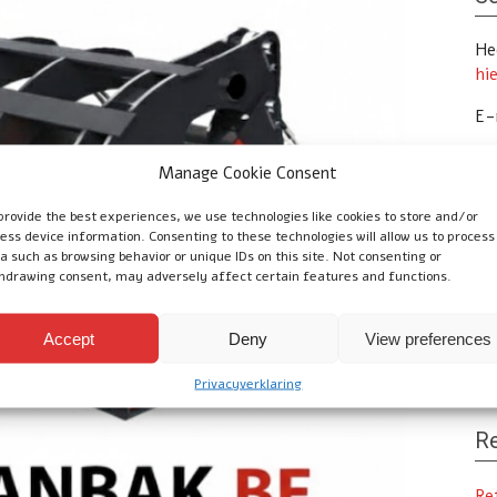
Hee
hi
E-
Te
Manage Cookie Consent
provide the best experiences, we use technologies like cookies to store and/or
ess device information. Consenting to these technologies will allow us to process
Vo
a such as browsing behavior or unique IDs on this site. Not consenting or
hdrawing consent, may adversely affect certain features and functions.
Uw
Tr
Accept
Deny
View preferences
onl
Privacyverklaring
Re
Re