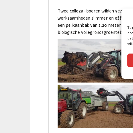
Twee collega-boeren wilden gezamenl
werkzaamheden slimmer en efficiënter
een pelikaanbak van 2.20 meter koch
To 
biologische vollegrondsgroentebedrij
acc
dat
wit