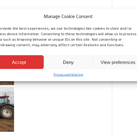
ijk een nieuwe pelikaanbak kopen om
Manage Cookie Consent
 uit te voeren. Dit zorgde ervoor dat zij beiden
ten. De pelikaanbakken worden gebruikt op een
provide the best experiences, we use technologies like cookies to store and/or
f en een biologisch akkerbouwbedrijf in Drenthe.
ess device information. Consenting to these technologies will allow us to process
a such as browsing behavior or unique IDs on this site. Not consenting or
hdrawing consent, may adversely affect certain features and functions.
Accept
Deny
View preferences
Privacyverklaring