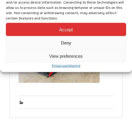
and/or access device information. Consenting to these technologies will
goede en degelijke pelikaanbak geleverd
allow us to process data such as browsing behavior or unique IDs on this
site. Not consenting or withdrawing consent, may adversely affect
van 2 meter breed.
certain features and functions.
Accept
Deny
View preferences
Privacyverklaring