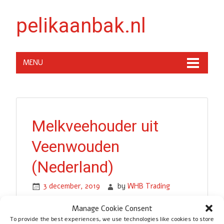
pelikaanbak.nl
MENU
Melkveehouder uit
Veenwouden
(Nederland)
3 december, 2019
by
WHB Trading
Manage Cookie Consent
Mijn oude pelikaanbak was aan vervanging
To provide the best experiences, we use technologies like cookies to store
toe. Pelikaanbak.nl heeft mij snel een