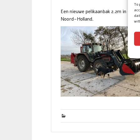
To 
acc
Een nieuwe pelikaanbak 2.2m in gebru
dat
Noord-Holland.
wit