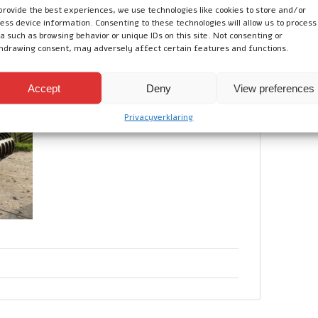
provide the best experiences, we use technologies like cookies to store and/or
ess device information. Consenting to these technologies will allow us to process
ik genomen bij een melkveehouderij in de Kop van
a such as browsing behavior or unique IDs on this site. Not consenting or
hdrawing consent, may adversely affect certain features and functions.
Accept
Deny
View preferences
Privacyverklaring