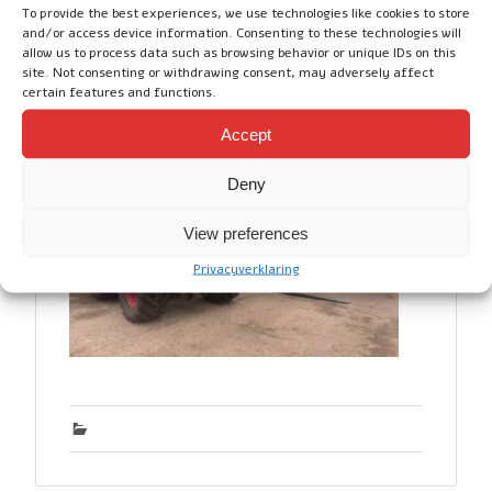
To provide the best experiences, we use technologies like cookies to store
dagelijks werk. De palletvork wordt
and/or access device information. Consenting to these technologies will
gebruikt voor het verplaatsen van pallets,
allow us to process data such as browsing behavior or unique IDs on this
site. Not consenting or withdrawing consent, may adversely affect
bigbags en andere materialen op het erf.
certain features and functions.
Accept
Deny
View preferences
Privacyverklaring