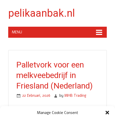
pelikaanbak.nl
MENU
Palletvork voor een
melkveebedrijf in
Friesland (Nederland)
22 februari, 2026
by
WHB Trading
Dit melkveebedrijf in Friesland zocht een
Manage Cookie Consent
robuuste palletvork voor efficiënter